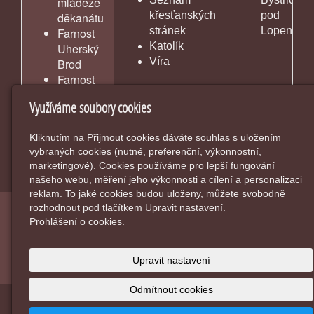
mládeže
křesťanských
pod
děkanátu
stránek
Lopeníke
Farnost
Katolík
Uherský
Víra
Brod
Farnost
Vlčnov
Využíváme soubory cookies
Kliknutím na Přijmout cookies dáváte souhlas s uložením
vybraných cookies (nutné, preferenční, výkonnostní,
marketingové). Cookies používáme pro lepší fungování
našeho webu, měření jeho výkonnosti a cílení a personalizaci
reklam. To jaké cookies budou uloženy, můžete svobodně
rozhodnout pod tlačítkem Upravit nastavení.
© 2026
Farnost Bánov
-
|
Mapa webu
Prohlášení o cookies.
inPage
-
webové stránky
s AI,
doména
a
webhosting
u
Upravit nastavení
jediného 5★ registrátora v ČR
Odmítnout cookies