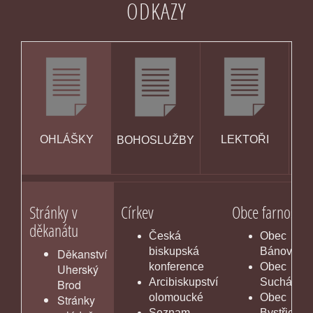
ODKAZY
OHLÁŠKY
LEKTOŘI
BOHOSLUŽBY
KA
Stránky v
Církev
Obce farnosti
děkanátu
Česká
Obec
biskupská
Bánov
Děkanství
konference
Obec
Uherský
Arcibiskupství
Suchá Loz
Brod
olomoucké
Obec
Stránky
Seznam
Bystřice