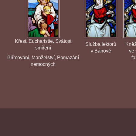
Křest
,
Eucharistie
,
Svátost
Služba lektorů
Kněž
smíření
v Bánově
ve 
Biřmování
,
Manželství
,
Pomazání
fa
nemocných