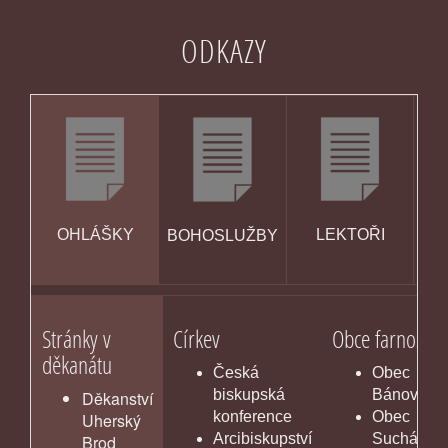
ODKAZY
OHLÁŠKY
LEKTOŘI
BOHOSLUŽBY
KA
Stránky v
Církev
Obce farnosti
děkanátu
Česká
Obec
biskupská
Bánov
Děkanství
konference
Obec
Uherský
Arcibiskupství
Suchá Loz
Brod