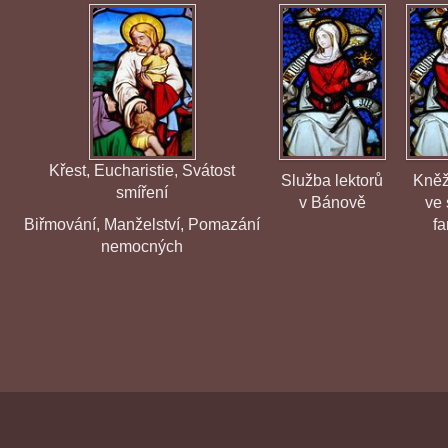
Křest
,
Eucharistie
,
Svátost
Služba lektorů
Kněž
smíření
v Bánově
ve 
Biřmování
,
Manželství
,
Pomazání
fa
nemocných