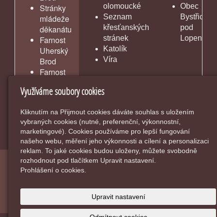
olomoucké
Obec
Stránky
Seznam
Bystřice
mládeže
křesťanských
pod
děkanátu
stránek
Lopeníke
Farnost
Katolík
Uherský
Víra
Brod
Farnost
Vlčnov
Využíváme soubory cookies
Kliknutím na Přijmout cookies dáváte souhlas s uložením
vybraných cookies (nutné, preferenční, výkonnostní,
marketingové). Cookies používáme pro lepší fungování
našeho webu, měření jeho výkonnosti a cílení a personalizaci
reklam. To jaké cookies budou uloženy, můžete svobodně
rozhodnout pod tlačítkem Upravit nastavení.
© 2026
Farnost Bánov
-
|
Mapa webu
Prohlášení o cookies.
inPage
-
webové stránky
s AI,
doména
a
webhosting
u
Upravit nastavení
jediného 5★ registrátora v ČR