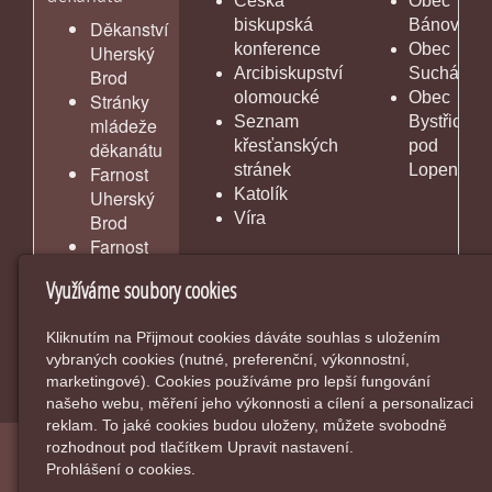
Česká
Obec
biskupská
Bánov
Děkanství
konference
Obec
Uherský
Arcibiskupství
Suchá Loz
Brod
olomoucké
Obec
Stránky
Seznam
Bystřice
mládeže
křesťanských
pod
děkanátu
stránek
Lopeníke
Farnost
Katolík
Uherský
Víra
Brod
Farnost
Vlčnov
Využíváme soubory cookies
Kliknutím na Přijmout cookies dáváte souhlas s uložením
vybraných cookies (nutné, preferenční, výkonnostní,
marketingové). Cookies používáme pro lepší fungování
našeho webu, měření jeho výkonnosti a cílení a personalizaci
reklam. To jaké cookies budou uloženy, můžete svobodně
rozhodnout pod tlačítkem Upravit nastavení.
© 2026
Farnost Bánov
-
|
Mapa webu
Prohlášení o cookies.