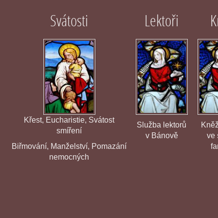
Svátosti
Lektoři
K
Křest
,
Eucharistie
,
Svátost
Služba lektorů
Kněž
smíření
v Bánově
ve 
Biřmování
,
Manželství
,
Pomazání
fa
nemocných