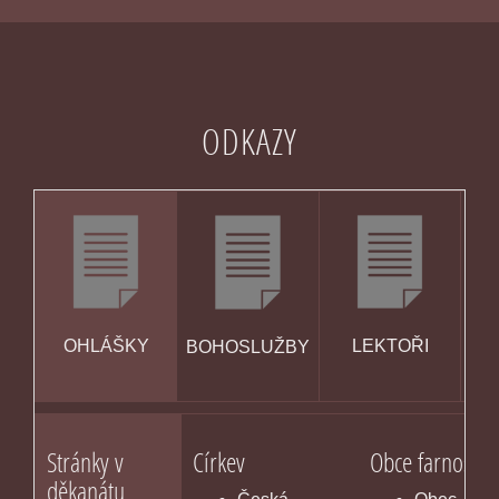
ODKAZY
OHLÁŠKY
LEKTOŘI
BOHOSLUŽBY
KA
Stránky v
Církev
Obce farnosti
děkanátu