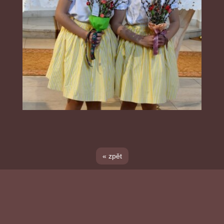
« zpět