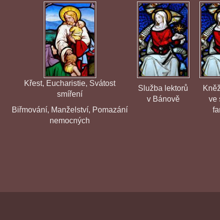
Křest
,
Eucharistie
,
Svátost
Služba lektorů
Kněž
smíření
v Bánově
ve 
Biřmování
,
Manželství
,
Pomazání
fa
nemocných