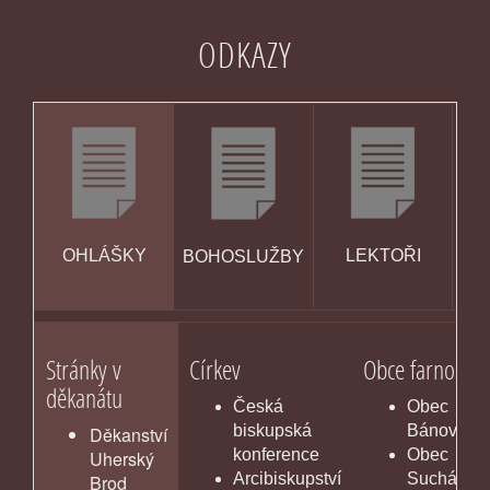
ODKAZY
OHLÁŠKY
LEKTOŘI
BOHOSLUŽBY
KA
Stránky v
Církev
Obce farnosti
děkanátu
Česká
Obec
biskupská
Bánov
Děkanství
konference
Obec
Uherský
Arcibiskupství
Suchá Loz
Brod