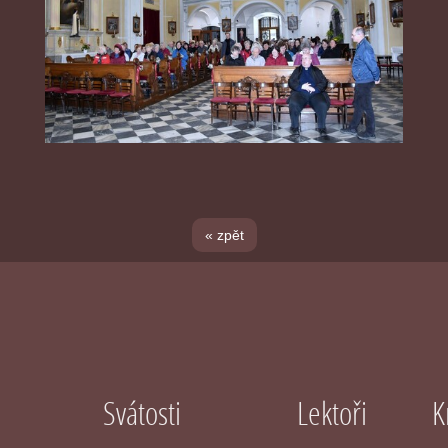
« zpět
Svátosti
Lektoři
K