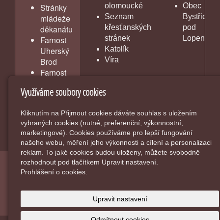
olomoucké
Obec
Stránky
Seznam
Bystřice
mládeže
křesťanských
pod
děkanátu
stránek
Lopeníke
Farnost
Katolík
Uherský
Víra
Brod
Farnost
Vlčnov
Využíváme soubory cookies
Kliknutím na Přijmout cookies dáváte souhlas s uložením
vybraných cookies (nutné, preferenční, výkonnostní,
marketingové). Cookies používáme pro lepší fungování
našeho webu, měření jeho výkonnosti a cílení a personalizaci
reklam. To jaké cookies budou uloženy, můžete svobodně
rozhodnout pod tlačítkem Upravit nastavení.
© 2026
Farnost Bánov
-
|
Mapa webu
Prohlášení o cookies.
inPage
-
webové stránky
s AI,
doména
a
webhosting
u
Upravit nastavení
jediného 5★ registrátora v ČR
Odmítnout cookies