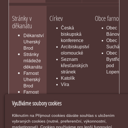
Stránky v
Církev
Obce farnosti
děkanátu
Česká
Obec
biskupská
Bánov
Děkanství
konference
Obec
Uherský
Arcibiskupství
Suchá Loz
Brod
olomoucké
Obec
Stránky
Seznam
Bystřice
mládeže
křesťanských
pod
děkanátu
stránek
Lopeníke
Farnost
Katolík
Uherský
Víra
Brod
Farnost
Vlčnov
Využíváme soubory cookies
Kliknutím na Přijmout cookies dáváte souhlas s uložením
vybraných cookies (nutné, preferenční, výkonnostní,
marketingové). Cookies používáme pro lepší fungování