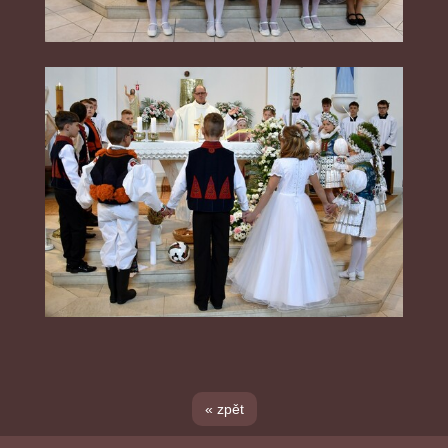
« zpět