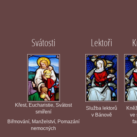
Svátosti
Lektoři
K
Křest
,
Eucharistie
,
Svátost
Služba lektorů
Kněž
smíření
v Bánově
ve 
Biřmování
,
Manželství
,
Pomazání
fa
nemocných